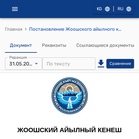
|
KG
RU
›
Главная
Постановление Жоошского айылного кенеша от 31 мая 2012 года №21/1 "О выполнении работ за 2011 год и об обязательствах на 2012 год опытной хлопковой станции Кыргызстана на территории Жоошской сельской управы"
Документ
Реквизиты
Ссылающиеся документы
Редакция
31.05.2012
Сравнение