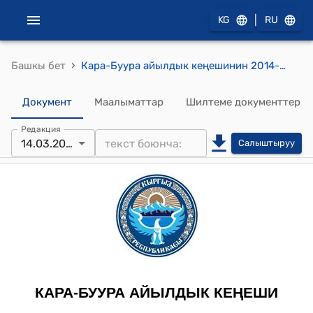
|
KG
RU
›
Башкы бет
Кара-Буура айылдык кеңешинин 2014-жылдын 14-мартындагы № 3 (Кара-Буура айылдык кеңешинин VI-чакырылышынын депутаты Торобеков Канат Барпыбековичтин депутаттык ыйгарым укугун токтотуу жөнүндө) токтому
Документ
Маалыматтар
Шилтеме документтер
Редакция
14.03.2014
Салыштыруу