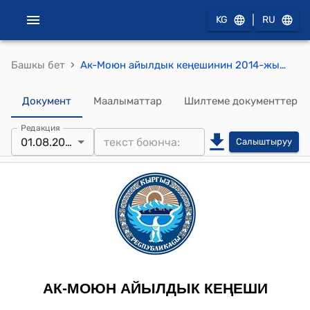
|
KG
RU
›
Башкы бет
Ак-Моюн айылдык кеңешинин 2014-жылдын 1-августундагы № 6/1 "Мергенчилик турдан жана атайын каражаттан түшкөн акча каражаттарды бөлүштүрүү жөнүндө" токтому
Документ
Маалыматтар
Шилтеме документтер
Редакция
01.08.2014
Салыштыруу