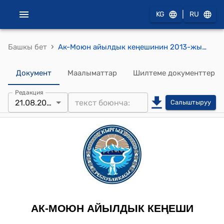
|
KG
RU
›
Башкы бет
Ак-Моюн айылдык кеңешинин 2013-жылдын 21-августундагы № 7/5 "Түшүмдүүлүгү начар дан эгиндерин чөпкө чабуу жөнүндө" токтому
Документ
Маалыматтар
Шилтеме документтер
Редакция
21.08.2013
Салыштыруу