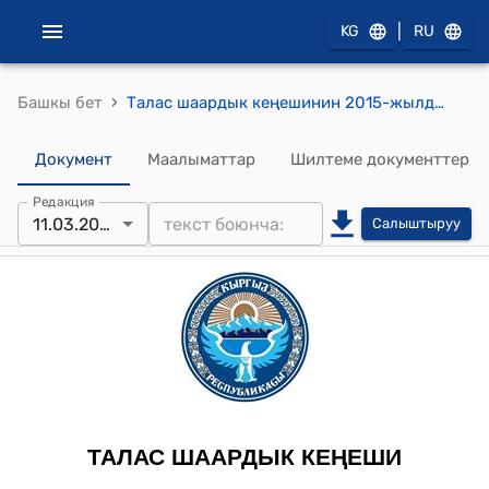
|
KG
RU
›
Башкы бет
Талас шаардык кеңешинин 2015-жылдын 11-мартындагы № 155/20-6 "Талас шаардык өз алдынча башкаруусу – мэриясынын Талас шаарын 2015-жылга карата социалдык экономикалык жактан өнүктүрүү Программасын бекитүү жөнүндө" токтому
Документ
Маалыматтар
Шилтеме документтер
Редакция
11.03.2015
Салыштыруу