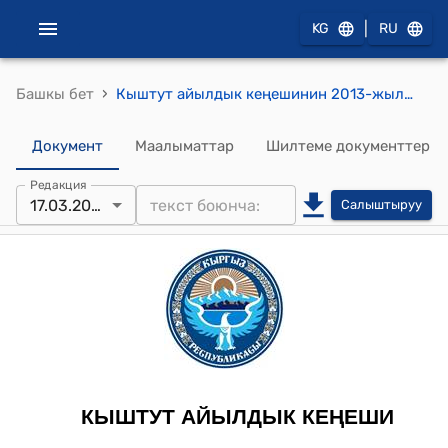
|
KG
RU
›
Башкы бет
Кыштут айылдык кеңешинин 2013-жылдын 17-мартындагы № 4 "Кыштут айылдык округунун аймагындагы айылдардын 2013-жылдын жазгы талаа жумуштарына даярдыгы жөнүндө" токтому
Документ
Маалыматтар
Шилтеме документтер
Редакция
17.03.2013
Салыштыруу