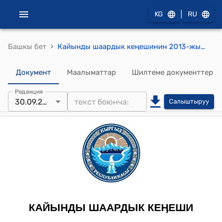
|
KG
RU
›
Башкы бет
Кайынды шаардык кеңешинин 2013-жылдын 30-сентябрындагы № 36/X-6 "2013 жылдын III - кварталдагы кредиттерди кароо жөнүндө" токтому
Документ
Маалыматтар
Шилтеме документтер
Редакция
30.09.2013
Салыштыруу