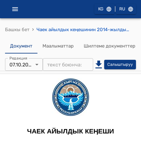
|
KG
RU
›
Башкы бет
Чаек айылдык кеңешинин 2014-жылдын 7-октябрындагы № 4 " Чаек айыл аймагынын айыл-өкмөтү мекемесинин 2014-жылдагы (түрткү берүүчү) грантка каралган акча каражаттары жөнүндө" токтому
Документ
Маалыматтар
Шилтеме документтер
Редакция
07.10.2014
Салыштыруу