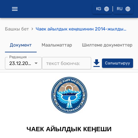
|
KG
RU
›
Башкы бет
Чаек айылдык кеңешинин 2014-жылдын 23-декабрындагы № 3 " “Чаек айыл аймагынын Актатыр айылынын “ТАГАЙ” жамаатын юридикалык каттоого алуу жөнүндө" токтому
Документ
Маалыматтар
Шилтеме документтер
Редакция
23.12.2014
Салыштыруу