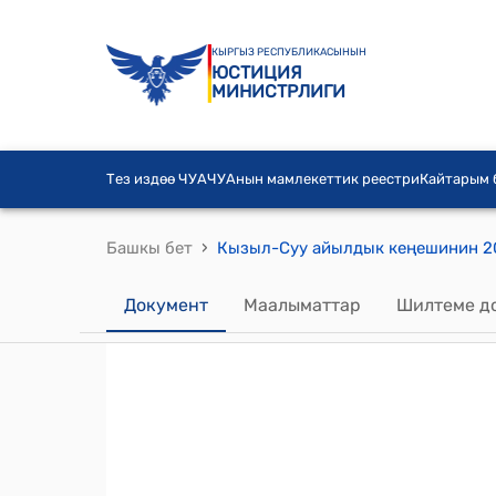
КЫРГЫЗ РЕСПУБЛИКАСЫНЫН
ЮСТИЦИЯ
МИНИСТРЛИГИ
Тез издөө ЧУА
ЧУАнын мамлекеттик реестри
Кайтарым
›
Башкы бет
Документ
Маалыматтар
Шилтеме д