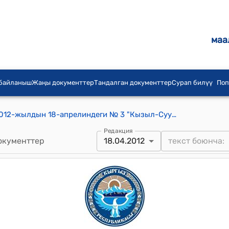
маа
 байланыш
Жаңы документтер
Тандалган документтер
Сурап билүү
Поп
Кызыл-Суу айылдык кеңешинин 2012-жылдын 18-апрелиндеги № 3 "Кызыл-Суу айыл Өкмөтүнүн 2011-жылдагы бюджеттин аткарылышы жана 2012-жылга бюджетин бекитүү жөнүндө"
Редакция
окументтер
18.04.2012