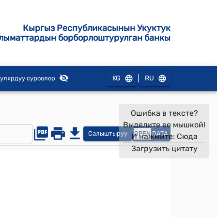
Кыргыз Республикасынын Укуктук
лыматтардын борборлоштурулган банкы
|
KG
RU
улярдуу суроолор
Ошибка в тексте?
Выделите ее мышкой!
Салыштыруу
OPEN
DATA
И нажмите:
Сюда
Загрузить цитату