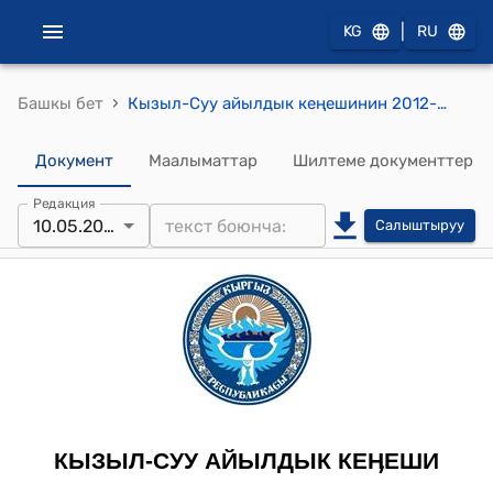
|
KG
RU
›
Башкы бет
Кызыл-Суу айылдык кеңешинин 2012-жылдын 10-майындагы № 4 "Кызыл-Суу айылдык Округунун жайыттарынын тышкы чек аралар жана анын аянттарын бекитүү жөнүндө" токтому
Документ
Маалыматтар
Шилтеме документтер
Редакция
10.05.2012
Салыштыруу