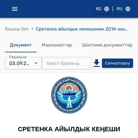
|
KG
RU
›
Башкы бет
Сретенка айылдык кенешинин 2014-жылдын 3-сентябры №106 (Д.Р. Ариновдун арызын талкуулоо жөнүндө) токтому
Документ
Маалыматтар
Шилтеме документтер
Редакция
03.09.2014
Салыштыруу