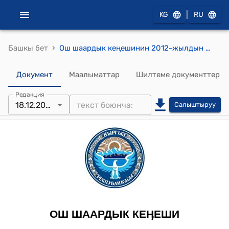
|
KG
RU
›
Башкы бет
Ош шаардык кеңешинин 2012-жылдын 18-декабрындагы № 53 "Жалил Руслан жөнүндө" токтому
Документ
Маалыматтар
Шилтеме документтер
Редакция
18.12.2012
Салыштыруу