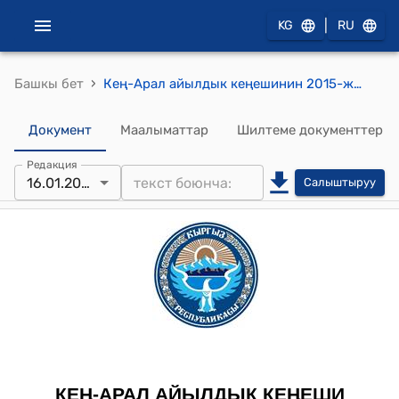
|
KG
RU
›
Башкы бет
Кең-Арал айылдык кеңешинин 2015-жылдын 16-январындагы № 2 (Кең-Арал айылынын тургуну А.Мухамедовдун айылдагы эски мончонун ордуна кайра жаңы мончо куруу боюнча жерин сурап жазган арызын кароо жөнүндө) токтому
Документ
Маалыматтар
Шилтеме документтер
Редакция
16.01.2015
Салыштыруу