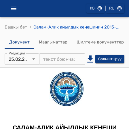
|
KG
RU
›
Башкы бет
Салам-Алик айылдык кеңешинин 2015-жылдын 25-февралындагы № 153 "Салам-Алик айыл өкмөтүнүн участкалык инспекторуна милициянын таяныч пунктуна жана Кызыл-Чарба айылынын тургуну Исмаилов Саматка спорттун түрү-күрөш боюнча Москва шаарына мелдешке катышууга жол чыгымына акча бөлүү жөнүндө" токтому
Документ
Маалыматтар
Шилтеме документтер
Редакция
25.02.2015
Салыштыруу