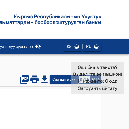
Кыргыз Республикасынын Укуктук
лыматтардын борборлоштурулган банкы
|
KG
RU
улярдуу суроолор
Ошибка в тексте?
Выделите ее мышкой!
Салыштыруу
OPEN
DATA
И нажмите:
Сюда
Загрузить цитату