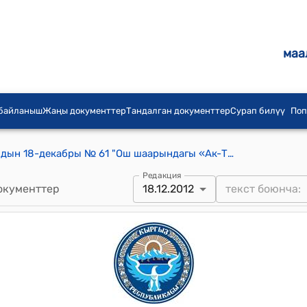
маа
 байланыш
Жаңы документтер
Тандалган документтер
Сурап билүү
Поп
Ош шаардык кеңешинин 2012-жылдын 18-декабры № 61 "Ош шаарындагы «Ак-Тилек» кичи шаарчасынын №4-көчөсүнүн атын өзгөртүү жөнүндө" токтому
Редакция
окументтер
18.12.2012