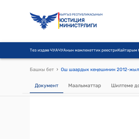
КЫРГЫЗ РЕСПУБЛИКАСЫНЫН
ЮСТИЦИЯ
МИНИСТРЛИГИ
Тез издөө ЧУА
ЧУАнын мамлекеттик реестри
Кайтарым
›
Башкы бет
Документ
Маалыматтар
Шилтеме д