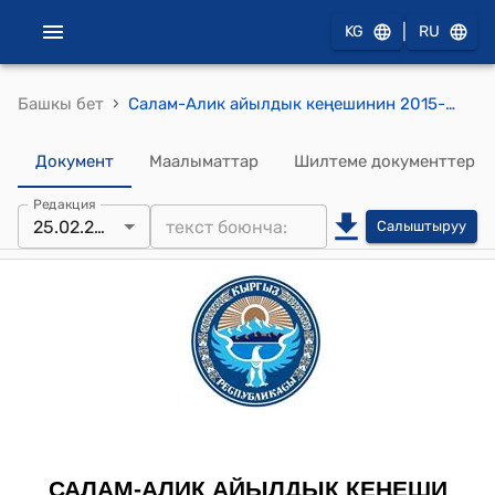
|
KG
RU
›
Башкы бет
Салам-Алик айылдык кеңешинин 2015-жылдын 25-февралындагы № 157 "Салам-Алик айыл кеңешинин төрагасы Жунусалиев Пазылбектин айыл кеңешинин төрагалык милдетинен бошоо жөнүндөгү айыл кеңешине жазган арызы жөнүндө" токтому
Документ
Маалыматтар
Шилтеме документтер
Редакция
25.02.2015
Салыштыруу