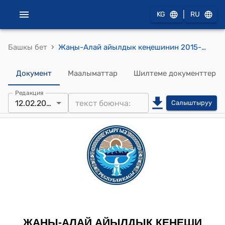
|
KG
RU
›
Башкы бет
Жаңы-Алай айылдык кеңешинин 2015-жылдын 12-февралындагы № 15/7 "Жаңы-Алай айылдык кеңешинин пландоо, бюджет, социалдык-экономикалык өнүгүү боюнча туруктуу комитети тарабынан сунушталган 2004-2014-жылдар аралыгында ар кандай мамлекеттик эмес уюмдардын жана демөөрчүлөрдүн, ошондой эле бюджеттин эсебинен курулган соц обьектилердин, сатылып алынган негизги каражаттардын баланска алынышын кароо жөнүндө" токтому
Документ
Маалыматтар
Шилтеме документтер
Редакция
12.02.2015
Салыштыруу