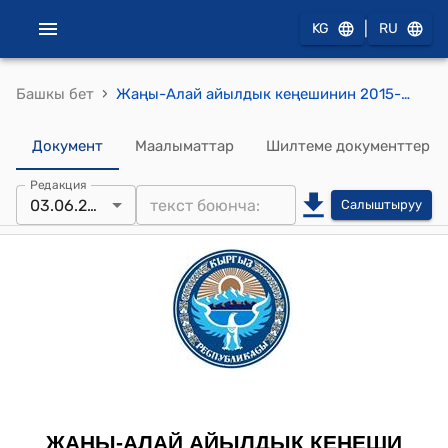
|
KG
RU
›
Башкы бет
Жаңы-Алай айылдык кеңешинин 2015-жылдын 3-июнундагы № 19/3 (Жаңы-Алай айыл өкмөтүнүн жергиликтүү бюджетинин 2015-жылдын экинчи кварталынын чыгаша бөлүгүнүн статьясынын элементтеринин планы такталып жылдыруу жөнүндө) токтому
Документ
Маалыматтар
Шилтеме документтер
Редакция
03.06.2015
Салыштыруу