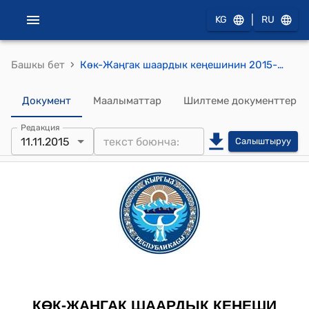
|
KG
RU
›
Башкы бет
Көк-Жаңгак шаардык кеңешинин 2015-жылдын 11-ноябрындагы № 25/5 "Көк-Жаңгак шаардын мэринин № 133-0 11.11.2015-жылдага каты жөнүндө" токтому
Документ
Маалыматтар
Шилтеме документтер
Редакция
11.11.2015
Салыштыруу