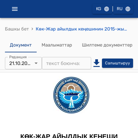
|
KG
RU
›
Башкы бет
Көк-Жар айылдык кеңешинин 2015-жылдын 21-октябрындагы № 29-1 "Көк-Жар айыл өкмөтүнүн жана ФЭБнүн башчыларынын 2015-жылдын 6 ай ичинде аткарган иштери тууралуу отчетторун угуу" токтому
Документ
Маалыматтар
Шилтеме документтер
Редакция
21.10.2015
Салыштыруу