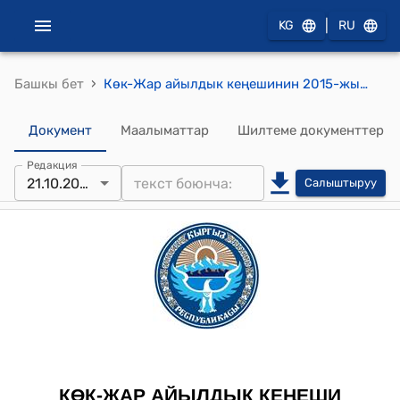
|
KG
RU
›
Башкы бет
Көк-Жар айылдык кеңешинин 2015-жылдын 21-октябрындагы № 29-3 "Кызматтык унаа сатып алууга акча каражатын ажыратуу тууралуу" токтому
Документ
Маалыматтар
Шилтеме документтер
Редакция
21.10.2015
Салыштыруу