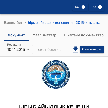
|
KG
RU
›
Башкы бет
Ырыс айылдык кеңешинин 2015-жылдын 10-ноябрындагы № 19/8 "Жар-Кыштак айылындагы «Борбордук стадионду» кайра куруу, трибуна, душ кана, кийинип, чечинүүчү бөлмөлөрдү куруу жана айлана чөйрөсүн тосуу боюнчатүзүлгөн долбоорду каржылоого өздук салым кошуу жөнүндө" токтому
Документ
Маалыматтар
Шилтеме документтер
Редакция
10.11.2015
Салыштыруу