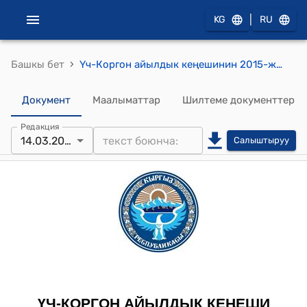
|
KG
RU
›
Башкы бет
Үч-Коргон айылдык кеңешинин 2015-жылдын 14-мартындагы № 47 "Кызыл-Жылдыз айылындагы бейтапкана айыл өкмөттүн балансасына өткөрүү жөнүндө" токтому
Документ
Маалыматтар
Шилтеме документтер
Редакция
14.03.2015
Салыштыруу