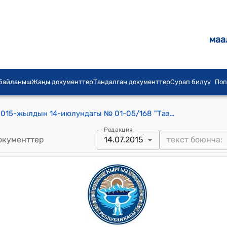
маа
 байланыш
Жаңы документтер
Тандалган документтер
Сурап билүү
Поп
Кочкор-Ата шаардык кеңешинин 2015-жылдын 14-июлундагы № 01-05/168 "Тазалык ишканасы жөнүндө" токтому
Редакция
окументтер
14.07.2015