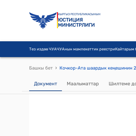
КЫРГЫЗ РЕСПУБЛИКАСЫНЫН
ЮСТИЦИЯ
МИНИСТРЛИГИ
Тез издөө ЧУА
ЧУАнын мамлекеттик реестри
Кайтарым
›
Башкы бет
Документ
Маалыматтар
Шилтеме д