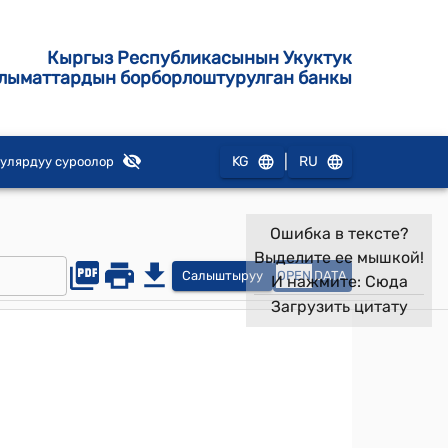
Кыргыз Республикасынын Укуктук
лыматтардын борборлоштурулган банкы
|
KG
RU
улярдуу суроолор
Ошибка в тексте?
Выделите ее мышкой!
Салыштыруу
OPEN
DATA
И нажмите:
Сюда
Загрузить цитату