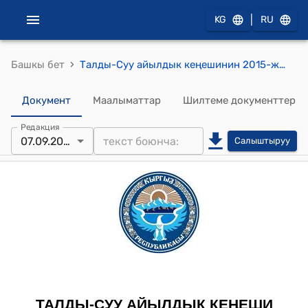
|
KG
RU
›
Башкы бет
Талды-Суу айылдык кеңешинин 2015-жылдын 7-сентябрындагы № 22/7 "Талды-Суу айыл өкмөтүнө караштуу Талды-Суу айылындагы А Осмоналиев атындагы орто мектебинин эски корпусу жараксыз абалга келгендигине байланыштуу жаңы мектеп курууга уруксат берүү жөнүндө" токтому
Документ
Маалыматтар
Шилтеме документтер
Редакция
07.09.2015
Салыштыруу