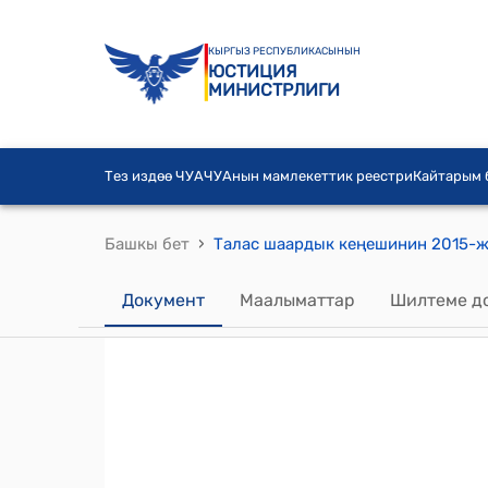
КЫРГЫЗ РЕСПУБЛИКАСЫНЫН
ЮСТИЦИЯ
МИНИСТРЛИГИ
Тез издөө ЧУА
ЧУАнын мамлекеттик реестри
Кайтарым
›
Башкы бет
Документ
Маалыматтар
Шилтеме д