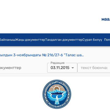
маа
 байланыш
Жаңы документтер
Тандалган документтер
Сурап билүү
Поп
Талас шаардык кеңешинин 2015-жылдын 3-ноябрындагы № 216/27-6 "Талас шаардык билим берүү бөлүмүнүн күз-кыш мезгилдерине карата даярдыгы жөнүндө" токтому
Редакция
окументтер
03.11.2015