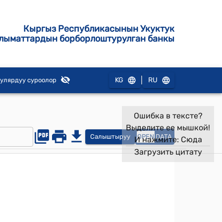
Кыргыз Республикасынын Укуктук
лыматтардын борборлоштурулган банкы
|
KG
RU
улярдуу суроолор
Ошибка в тексте?
Выделите ее мышкой!
Салыштыруу
OPEN
DATA
И нажмите:
Сюда
Загрузить цитату