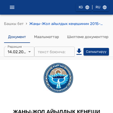
|
KG
RU
›
Башкы бет
Жаңы-Жол айылдык кеңешинин 2015-жылдын 14-февралындагы № 15/3 "Ж.Мамытбеков атындагы орто мектебинин жылуулук системасына, өздүк салым үчүн акча каражатын бөлүү жөнүндө" токтому
Документ
Маалыматтар
Шилтеме документтер
Редакция
14.02.2015
Салыштыруу