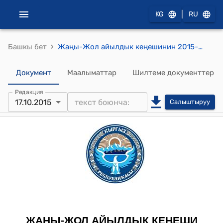
|
KG
RU
›
Башкы бет
Жаңы-Жол айылдык кеңешинин 2015-жылдын 17-октябрындагы № 19/2 "Жаңы-Жол айыл өкмөтүнө караштуу К.Керимбеков атындагы Кой-Таш орто мектебинин ашканасын куруу долбооруна 2016-жылдын бюджетинен өздүк салымга каражат бөлүү жөнүндө" токтому
Документ
Маалыматтар
Шилтеме документтер
Редакция
17.10.2015
Салыштыруу