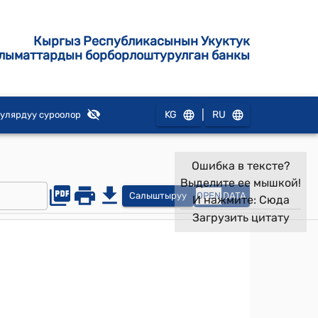
Кыргыз Республикасынын Укуктук
лыматтардын борборлоштурулган банкы
|
KG
RU
улярдуу суроолор
Ошибка в тексте?
Выделите ее мышкой!
Салыштыруу
OPEN
DATA
И нажмите:
Сюда
Загрузить цитату