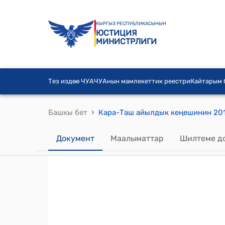
КЫРГЫЗ РЕСПУБЛИКАСЫНЫН
ЮСТИЦИЯ
МИНИСТРЛИГИ
Тез издөө ЧУА
ЧУАнын мамлекеттик реестри
Кайтарым
›
Башкы бет
Документ
Маалыматтар
Шилтеме д