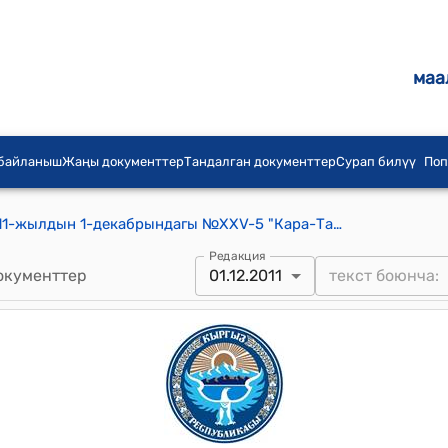
маа
 байланыш
Жаңы документтер
Тандалган документтер
Сурап билүү
Поп
Кара-Таш айылдык кеңешинин 2011-жылдын 1-декабрындагы №XXV-5 "Кара-Таш айылдык кеңешинин Чечим-Сай айылындагы Гараж бөлүмүндөгү жаныдан болунуп чыккан жаштар айылынын көчөсүнө шагыл тогуу ондоо үчүн акча каражатын бекитип берүү жөнүндө" токтому
Редакция
окументтер
01.12.2011