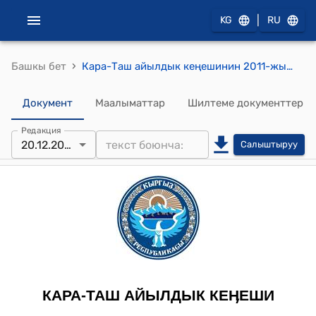
|
KG
RU
›
Башкы бет
Кара-Таш айылдык кеңешинин 2011-жылдын 20-декабрындагы № XXVI-2 "2011-жылдын 13- декабрындагы "Кыргыз Республикасынын жергиликтүү өз алдынча башкаруу иштери боюнча Улуттук Агенттигинин 2011-жылдын 24-октябрындагы "Кыргыз Республикасынын калктуу конуштарды административдик аймактык жана аймактык объектилерди белгилөө системасынын мамлекеттик классификаторуна дал келтирүү жөнүндө" №01 16/299 -катына негиз Чечме-Сай жана Таштак бөлүмөнө айыл намын берип административдик аймактык белгилөө системасынын мамлекеттик классификаторуна киргизүү жөнүндө" Чечме-Сай жана Таштак айылдарыныи тургундарынын чогулушунун протоколу тууралуу" токтому
Документ
Маалыматтар
Шилтеме документтер
Редакция
20.12.2011
Салыштыруу