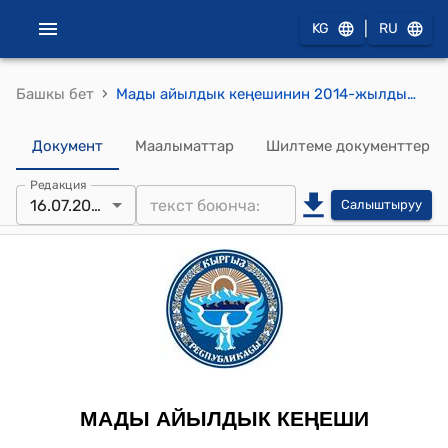
|
KG
RU
›
Башкы бет
Мады айылдык кеңешинин 2014-жылдын 16-июлундагы № 10/47 "Мады айыл ѳкмѳтγндѳ салык тѳлѳмдѳрγнγн ѳндγрγлγшγнγн абалы, патентик салыктын ѳндγрγлγшγ, мектеп, бала бакчалардын кышка даярдыгы, электр энергиясын сарамжалдуу пайдалануу, "Таза Булак Суу» ичγγчγ суу керектѳѳчγлѳрдγн коомдук бирикмесин тарарбынан сунушталган ичγγчγ сууга болгон тарифтерди бекитγγ жѳнγндѳ" токтому
Документ
Маалыматтар
Шилтеме документтер
Редакция
16.07.2014
Салыштыруу