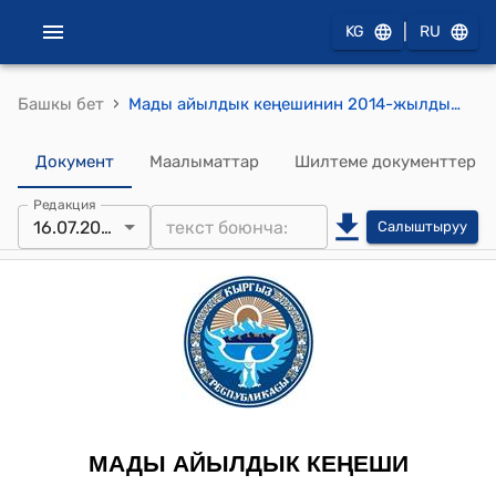
|
KG
RU
›
Башкы бет
Мады айылдык кеңешинин 2014-жылдын 16-июлундагы № 10/49 "Эн мыкты айыл ѳкмѳтγ» сынагына катышып утуп алган 2 миллион сом акча каражатынын эебинен айыл ѳкмѳтγнγн имаратынын чатырын ондоого, айнек терезелерин алмаштырып жанылоого, айыл ѳкмѳтγнγн имаратын жана анын жылытуу системасын ондоого,материалдык-техникалыкбазасын чындоо максатында оргтехника жана эмеректердисатып алууга жана айыл ѳкмѳтγнγн кызматкерлерин акчалай сыйлык менен сыйлоо жѳнγндѳ" токтому
Документ
Маалыматтар
Шилтеме документтер
Редакция
16.07.2014
Салыштыруу