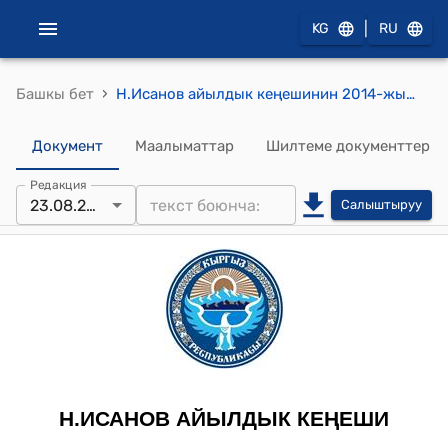
|
KG
RU
›
Башкы бет
Н.Исанов айылдык кеңешинин 2014-жылдын 23-августундагы № 26/4 "Айыл өкмөтүнө караштуу 30,0 га чөп орунду жөнүндө" токтому
Документ
Маалыматтар
Шилтеме документтер
Редакция
23.08.2014
Салыштыруу