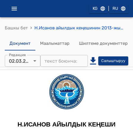
|
KG
RU
›
Башкы бет
Н.Исанов айылдык кеңешинин 2013-жылдын 2-мартындагы № 15-5 "Н. Исанов атындагы айыл округунун аймагында түзүлгөн Фермерлер Кошуунун жоюу жөнүндө" токтому
Документ
Маалыматтар
Шилтеме документтер
Редакция
02.03.2013
Салыштыруу