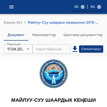
|
KG
RU
›
Башкы бет
Майлуу-Суу шаардык кеңешинин 2015-жылдын 17-апрелиндеги № 12-7-6 "Майлуу-Суу шаардын мэри К.У. Сатыбалдиевге ишенбестик билдирүү жөнүндө" токтому
Документ
Маалыматтар
Шилтеме документтер
Редакция
17.04.2015
Салыштыруу