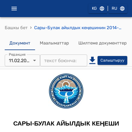
|
KG
RU
›
Башкы бет
Сары-Булак айылдык кеңешинин 2014-жылдын 11-февралындагы № 9/5 "Сары-Булак айыл ѳкмѳтγнγн аймагындагы чѳп чабык жер аянттарынын аренда салыгынын ѳлчѳмγн белгилѳѳ жѳнγндѳ" токтому
Документ
Маалыматтар
Шилтеме документтер
Редакция
11.02.2014
Салыштыруу