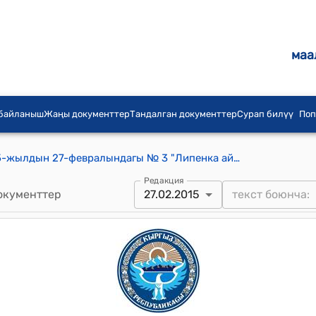
маа
 байланыш
Жаңы документтер
Тандалган документтер
Сурап билүү
Поп
Липенка айылдык кеңешинин 2015-жылдын 27-февралындагы № 3 "Липенка айылдык кеңешинин регламентин жана 2015-жылга иш планын, туруктуу комиссиялардын иш пландарын бекитүү жөнүндө" токтому
Редакция
окументтер
27.02.2015