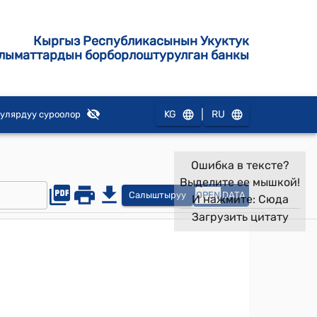
Кыргыз Республикасынын Укуктук
лыматтардын борборлоштурулган банкы
|
KG
RU
улярдуу суроолор
Ошибка в тексте?
Выделите ее мышкой!
Салыштыруу
OPEN
DATA
И нажмите:
Сюда
Загрузить цитату