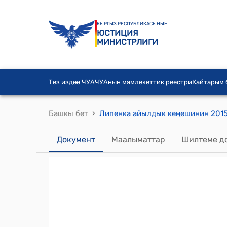
КЫРГЫЗ РЕСПУБЛИКАСЫНЫН
ЮСТИЦИЯ
МИНИСТРЛИГИ
Тез издөө ЧУА
ЧУАнын мамлекеттик реестри
Кайтарым
›
Башкы бет
Документ
Маалыматтар
Шилтеме д