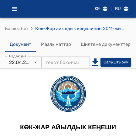
|
KG
RU
›
Башкы бет
Көк-Жар айылдык кеңешинин 2011-жылдын 22-апрелиндеги №19-1 "Көк-Жар айылдык округунун 2011-жылга карата бюджетин бекитүү жөнүндө" токтому
Документ
Маалыматтар
Шилтеме документтер
Редакция
22.04.2011
Салыштыруу