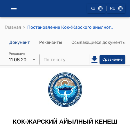
|
KG
RU
›
Главная
Постановление Кок-Жарского айылного кенеша от 11 августа 2011 года № 20-3 "Об утверждении членов состава комиссии Кок-Жарского айылного округа по выборам Президента КР"
Документ
Реквизиты
Ссылающиеся документы
Редакция
11.08.2011
Сравнение