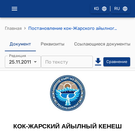
|
KG
RU
›
Главная
Постановление кок-Жарского айылного кенеша от 25 ноября 2011 года №21-1 "Об определении коэфицента налоговых и неналоговых платежей Кок-Жарского айылного кенеша на 2012 год"
Документ
Реквизиты
Ссылающиеся документы
Редакция
25.11.2011
Сравнение