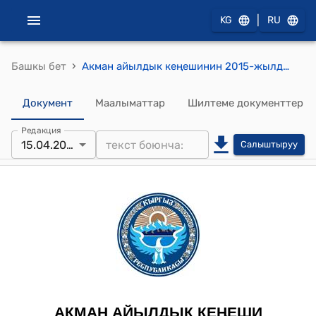
|
KG
RU
›
Башкы бет
Акман айылдык кеңешинин 2015-жылдын 15-апрелиндеги №53 "Акман жайыт комитетинин 2014-жылдагы аткарган иштери боюнча жайыт комитетинин отчету жана 2015-жылдын бюджетин бекитүү жөнүндө" токтому
Документ
Маалыматтар
Шилтеме документтер
Редакция
15.04.2015
Салыштыруу