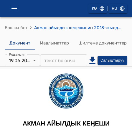
|
KG
RU
›
Башкы бет
Акман айылдык кеңешинин 2013-жылдын 19-июнундагы №40 "Акман айыл округунун муниципиалдык менчиктеги соц.объектилерине мамлекеттик актысын алуу үчүн акча каражатын кароо жөнүндө" токтому
Документ
Маалыматтар
Шилтеме документтер
Редакция
19.06.2013
Салыштыруу