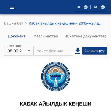
|
KG
RU
›
Башкы бет
Кабак айылдык кеңешинин 2015-жылдын 05-мартындагы №26-12-7 "Кабак айыл аймагынын айылдык Кеңешинин токтомдорун мамлекеттик тилде гана кабыл алуу жөнүндө" токтому
Документ
Маалыматтар
Шилтеме документтер
Редакция
05.03.2015
Салыштыруу