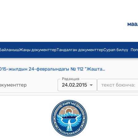
маа
 байланыш
Жаңы документтер
Тандалган документтер
Сурап билүү
Поп
Мырза-Аке айылдык кеңешинин 2015-жылдын 24-февралындагы № 112 "Жаштар жана өспүрүмдөр арасында тарбиялык иштердин жана зордук–зомбулукка каршы иштердин жүргүзүлүшү жөнүндө" токтому
Редакция
окументтер
24.02.2015