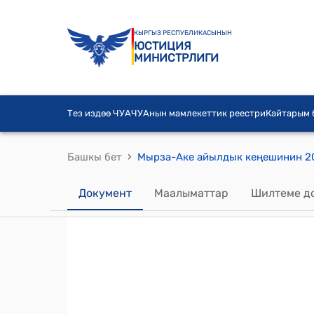
КЫРГЫЗ РЕСПУБЛИКАСЫНЫН
ЮСТИЦИЯ
МИНИСТРЛИГИ
Тез издөө ЧУА
ЧУАнын мамлекеттик реестри
Кайтарым
›
Башкы бет
Документ
Маалыматтар
Шилтеме д