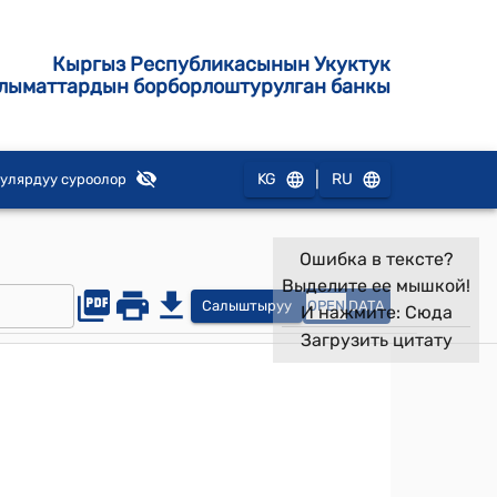
Кыргыз Республикасынын Укуктук
лыматтардын борборлоштурулган банкы
|
KG
RU
улярдуу суроолор
Ошибка в тексте?
Выделите ее мышкой!
Салыштыруу
OPEN
DATA
И нажмите:
Сюда
Загрузить цитату