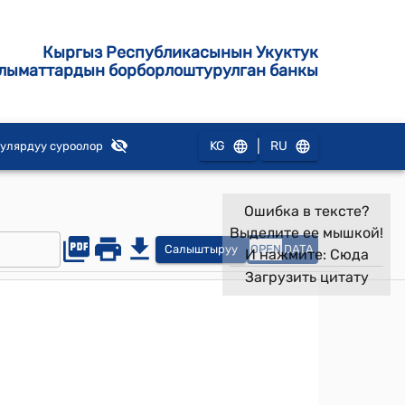
Кыргыз Республикасынын Укуктук
лыматтардын борборлоштурулган банкы
|
KG
RU
улярдуу суроолор
Ошибка в тексте?
Выделите ее мышкой!
Салыштыруу
OPEN
DATA
И нажмите:
Сюда
Загрузить цитату