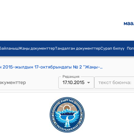
маа
 байланыш
Жаңы документтер
Тандалган документтер
Сурап билүү
Поп
Жаңы-Ноокат айылдык кеңешинин 2015-жылдын 17-октябрындагы № 2 "Жаңы-Ноокат айыл өкмөтүнүн Аксакалдар сотунун жаңы курамын бекитүү жөнүндө" токтому
Редакция
окументтер
17.10.2015