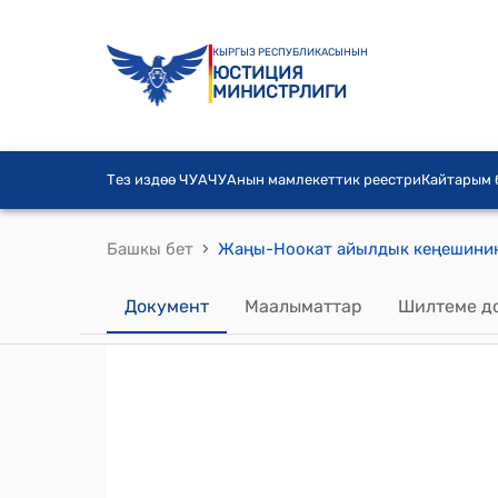
КЫРГЫЗ РЕСПУБЛИКАСЫНЫН
ЮСТИЦИЯ
МИНИСТРЛИГИ
Тез издөө ЧУА
ЧУАнын мамлекеттик реестри
Кайтарым
›
Башкы бет
Документ
Маалыматтар
Шилтеме д