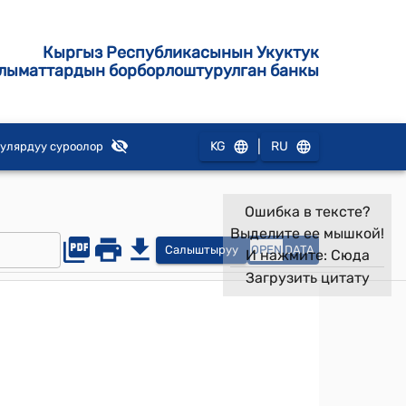
Кыргыз Республикасынын Укуктук
лыматтардын борборлоштурулган банкы
|
KG
RU
улярдуу суроолор
Ошибка в тексте?
Выделите ее мышкой!
Салыштыруу
OPEN
DATA
И нажмите:
Сюда
Загрузить цитату