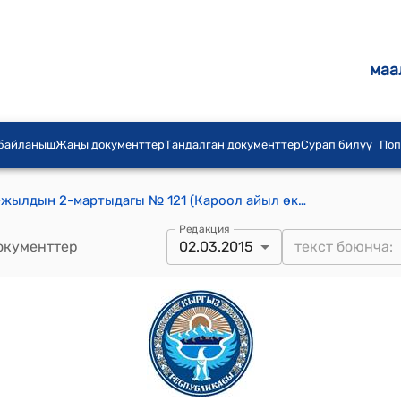
маа
 байланыш
Жаңы документтер
Тандалган документтер
Сурап билүү
Поп
Кароол айылдык кеңешинин 2015-жылдын 2-мартыдагы № 121 (Кароол айыл өкмөтүнүн атайын каражатынан кошумча 2014-жылдын эсебинен уномдолгон 25840 сом акча каражатын болуштуруу жөнүндөгү маселени финансы экономика боюнча) токтому
Редакция
окументтер
02.03.2015