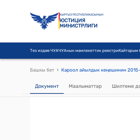
КЫРГЫЗ РЕСПУБЛИКАСЫНЫН
ЮСТИЦИЯ
МИНИСТРЛИГИ
Тез издөө ЧУА
ЧУАнын мамлекеттик реестри
Кайтарым
›
Башкы бет
Документ
Маалыматтар
Шилтеме д