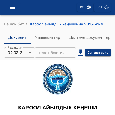
|
KG
RU
›
Башкы бет
Кароол айылдык кеңешинин 2015-жылдын 2-мартындагы № 122 "Айыл өкмөтүнүн 2015-жыл үчүн структурасын жана штаттын санын бекитүү жөнүндө" токтому
Документ
Маалыматтар
Шилтеме документтер
Редакция
02.03.2015
Салыштыруу