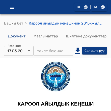
|
KG
RU
›
Башкы бет
Кароол айылдык кеңешинин 2015-жылдын 17-мартындагы № 130 "Кароол айыл өкмөтү «Өзгөн аймактык Таза Суу» мунуципиалдык ишканасына уюштуруучу катары кирүү жөнүндө" токтому
Документ
Маалыматтар
Шилтеме документтер
Редакция
17.03.2015
Салыштыруу