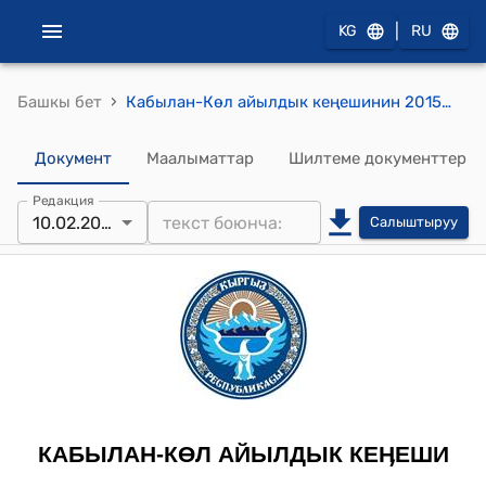
|
KG
RU
›
Башкы бет
Кабылан-Көл айылдык кеңешинин 2015-жылдын 10-февралындагы № 26/2 "Кабылан–Көл айыл өкмөтүнүн 2014–жылдын бюджетинин аткарылышы,2015-жылдын бюджетин жана 2016–2017–жылдардын бюджетинин долбоорун бекитүү жөнүндө" токтому
Документ
Маалыматтар
Шилтеме документтер
Редакция
10.02.2015
Салыштыруу